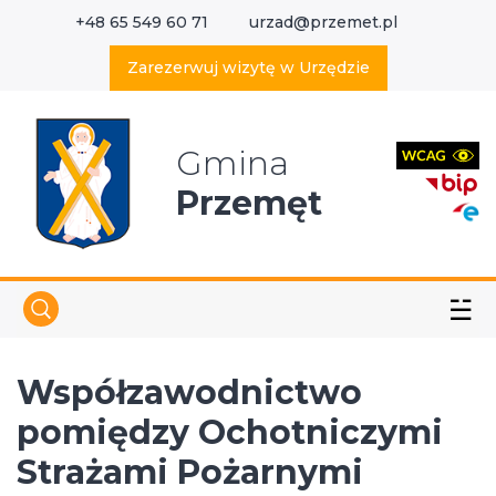
+48 65 549 60 71
urzad@przemet.pl
X
Wyszukaj w serwisie
Zarezerwuj wizytę w Urzędzie
Gmina
Przemęt
☱
Współzawodnictwo
pomiędzy Ochotniczymi
Strażami Pożarnymi