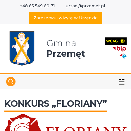
+48 65 549 60 71
urzad@przemet.pl
X
Wyszukaj w serwisie
Zarezerwuj wizytę w Urzędzie
Gmina
Przemęt
☱
KONKURS „FLORIANY”