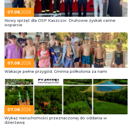
07.08
.2026
Nowy sprzęt dla OSP Kaszczor. Druhowie zyskali cenne
wsparcie
07.08
.2026
Wakacje pełne przygód. Gminna półkolonia za nami
07.08
.2026
Wykaz nieruchomości przeznaczonej do oddania w
dzierżawę