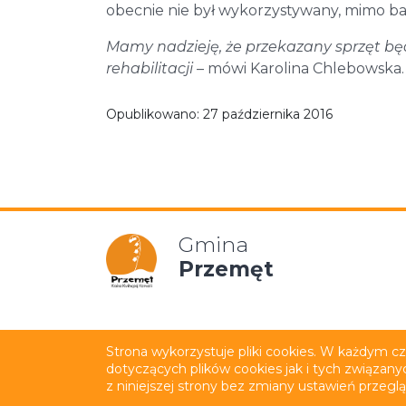
obecnie nie był wykorzystywany, mimo b
Mamy nadzieję, że przekazany sprzęt będ
rehabilitacji
– mówi Karolina Chlebowska.
Opublikowano:
27 października 2016
Gmina
Przemęt
Mapa strony
Polityka p
Strona wykorzystuje pliki cookies. W każdym c
dotyczących plików cookies jak i tych związany
Wykonanie:
netkoncept.com
z niniejszej strony bez zmiany ustawień przegl