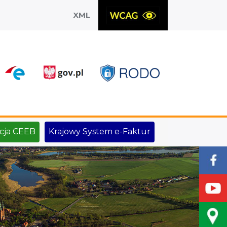
XML
X
cja CEEB
Krajowy System e-Faktur