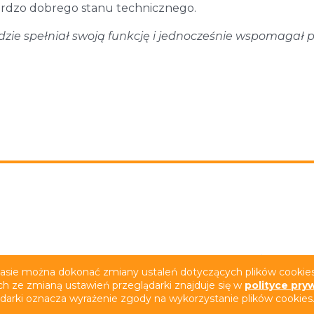
ardzo dobrego stanu technicznego.
zie spełniał swoją funkcję i jednocześnie wspomagał 
rywatności
Deklaracja dostępności
Film z tłumacze
zasie można dokonać zmiany ustaleń dotyczących plików cookies.
ch ze zmianą ustawień przeglądarki znajduje się w
polityce pry
ądarki oznacza wyrażenie zgody na wykorzystanie plików cookies