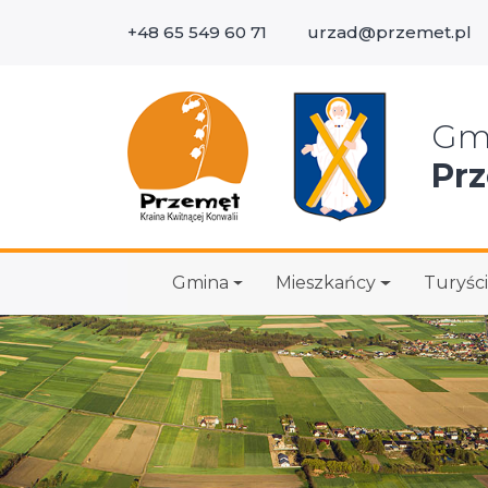
+48 65 549 60 71
urzad@przemet.pl
Wys
Gm
Pr
Gmina
Mieszkańcy
Turyści