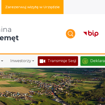
Zarezerwuj wizytę w Urzędzie
zukaj w serwisie
ina
zemęt
Inwestorzy
Transmisje Sesji
Deklara