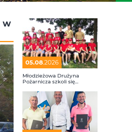
a w
05.08
.2026
Młodzieżowa Drużyna
Pożarnicza szkoli się
podczas obozu