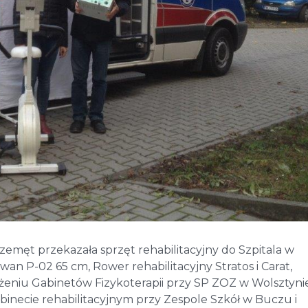
emęt przekazała sprzęt rehabilitacyjny do Szpitala w
an P-02 65 cm, Rower rehabilitacyjny Stratos i Carat,
ażeniu Gabinetów Fizykoterapii przy SP ZOZ w Wolsztynie
binecie rehabilitacyjnym przy Zespole Szkół w Buczu i