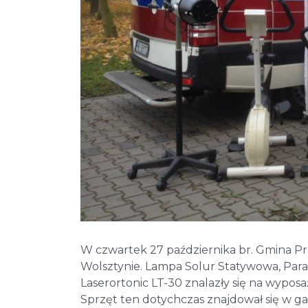
W czwartek 27 października br. Gmina Prz
Wolsztynie. Lampa Solur Statywowa, Paraw
Laserortonic LT-30 znalazły się na wypos
Sprzęt ten dotychczas znajdował się w ga