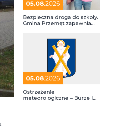
05.08
.2026
Bezpieczna droga do szkoły.
Gmina Przemęt zapewnia
dowóz do szkół i ośrodków
05.08
.2026
Ostrzeżenie
meteorologiczne – Burze I
stopień zagrożenia
.