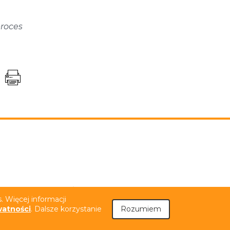
proces
niem PJM
Tekst łatwy do czytania (ETR)
 Więcej informacji
watności
. Dalsze korzystanie
Rozumiem
.