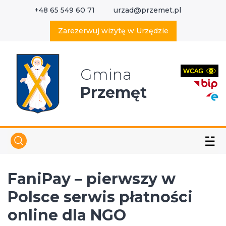
+48 65 549 60 71
urzad@przemet.pl
X
Wyszukaj w serwisie
Zarezerwuj wizytę w Urzędzie
Gmina
Przemęt
☱
FaniPay – pierwszy w
Polsce serwis płatności
online dla NGO