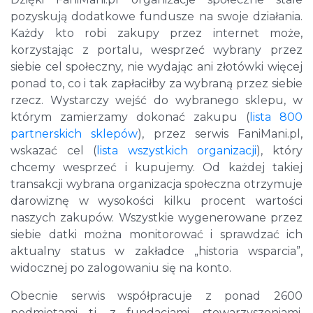
pozyskują dodatkowe fundusze na swoje działania.
Każdy kto robi zakupy przez internet może,
korzystając z portalu, wesprzeć wybrany przez
siebie cel społeczny, nie wydając ani złotówki więcej
ponad to, co i tak zapłaciłby za wybraną przez siebie
rzecz. Wystarczy wejść do wybranego sklepu, w
którym zamierzamy dokonać zakupu (
lista 800
partnerskich sklepów
), przez serwis FaniMani.pl,
wskazać cel (
lista wszystkich organizacji
), który
chcemy wesprzeć i kupujemy. Od każdej takiej
transakcji wybrana organizacja społeczna otrzymuje
darowiznę w wysokości kilku procent wartości
naszych zakupów. Wszystkie wygenerowane przez
siebie datki można monitorować i sprawdzać ich
aktualny status w zakładce „historia wsparcia”,
widocznej po zalogowaniu się na konto.
Obecnie serwis współpracuje z ponad 2600
podmiotami tj. z fundacjami, stowarzyszeniami,