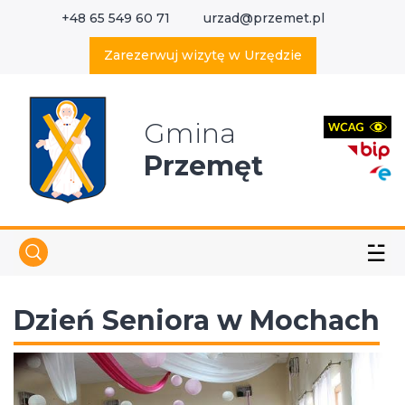
+48 65 549 60 71
urzad@przemet.pl
X
Wyszukaj w serwisie
Zarezerwuj wizytę w Urzędzie
Gmina
Przemęt
☱
Dzień Seniora w Mochach