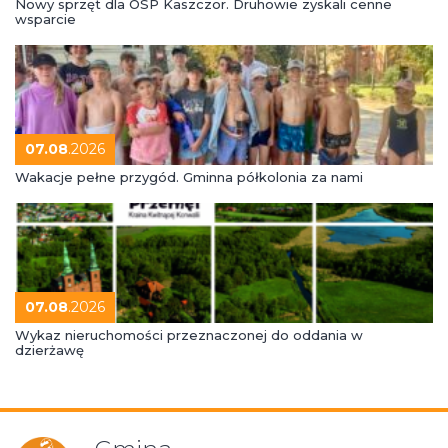
Nowy sprzęt dla OSP Kaszczor. Druhowie zyskali cenne
wsparcie
07.08
.2026
Wakacje pełne przygód. Gminna półkolonia za nami
07.08
.2026
Wykaz nieruchomości przeznaczonej do oddania w
dzierżawę