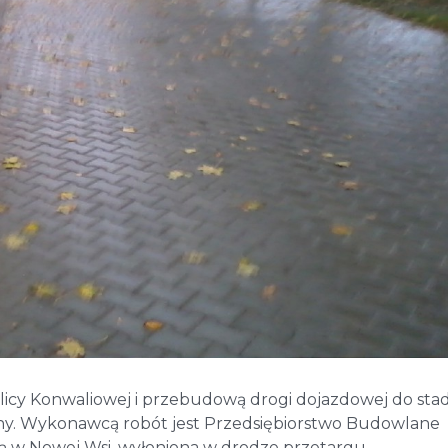
cy Konwaliowej i przebudową drogi dojazdowej do sta
hy. Wykonawcą robót jest Przedsiębiorstwo Budowlane
 w Nowej Wsi, wyłoniona w drodze przetargu