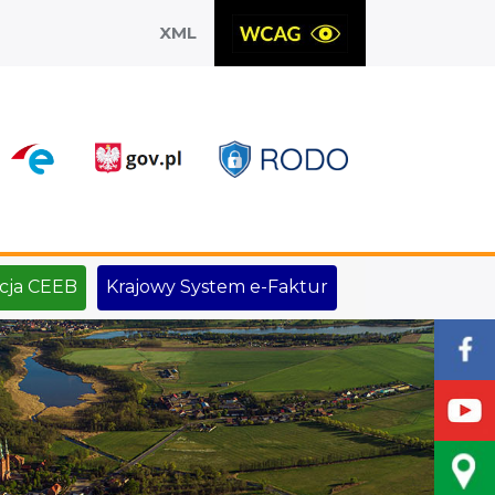
XML
X
cja CEEB
Krajowy System e-Faktur