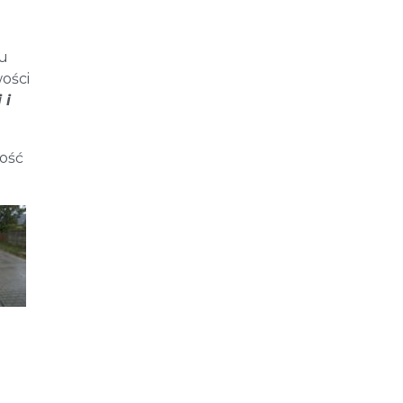
tu
ości
 i
tość