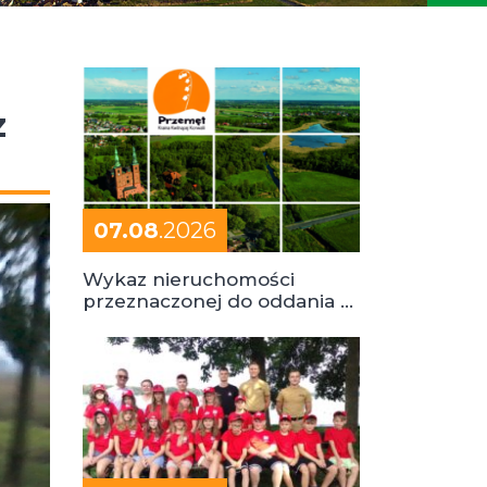
z
07.08
.2026
Wykaz nieruchomości
przeznaczonej do oddania w
dzierżawę