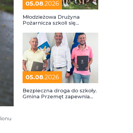
05.08
.2026
Młodzieżowa Drużyna
Pożarnicza szkoli się
podczas obozu
05.08
.2026
Bezpieczna droga do szkoły.
Gmina Przemęt zapewnia
dowóz do szkół i ośrodków
dionu