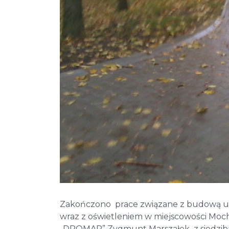
Zakończono prace związane z budową uli
wraz z oświetleniem w miejscowości Moc
„DROMAR” Zygmunt Marszałek z siedzibą