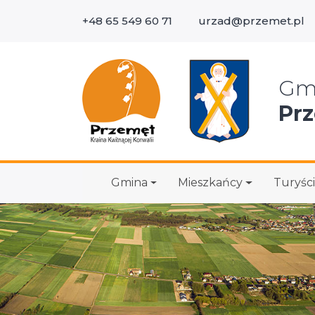
+48 65 549 60 71
urzad@przemet.pl
Wys
Gm
Pr
Gmina
Mieszkańcy
Turyści