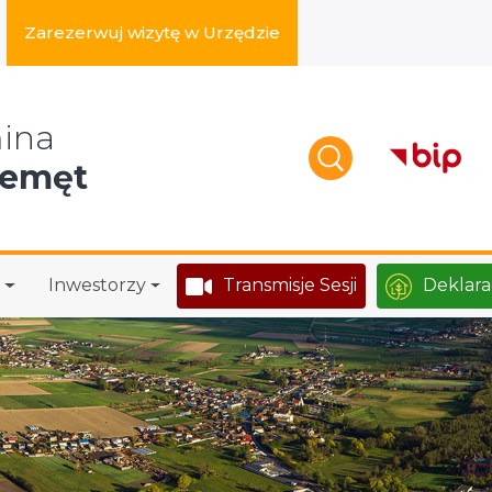
Zarezerwuj wizytę w Urzędzie
zukaj w serwisie
ina
zemęt
Inwestorzy
Transmisje Sesji
Deklara