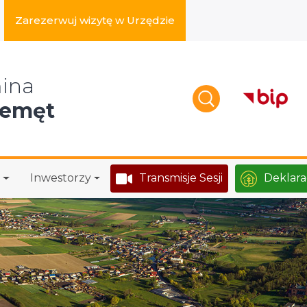
Zarezerwuj wizytę w Urzędzie
zukaj w serwisie
ina
zemęt
Inwestorzy
Transmisje Sesji
Deklara