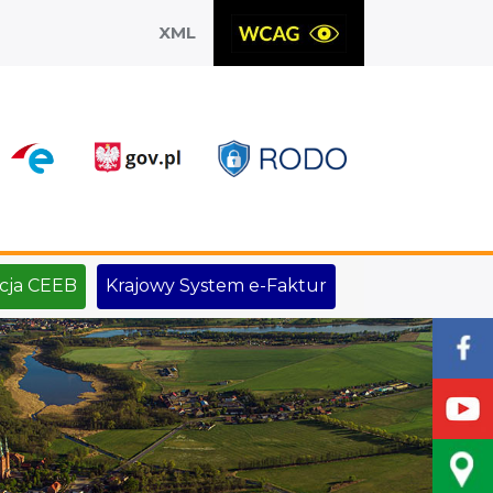
XML
X
cja CEEB
Krajowy System e-Faktur