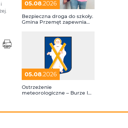
05.08
.2026
i
ej.
Bezpieczna droga do szkoły.
Gmina Przemęt zapewnia
dowóz do szkół i ośrodków
05.08
.2026
Ostrzeżenie
meteorologiczne – Burze I
stopień zagrożenia