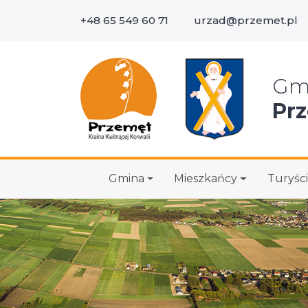
+48 65 549 60 71
urzad@przemet.pl
Wys
Gm
Pr
Gmina
Mieszkańcy
Turyści