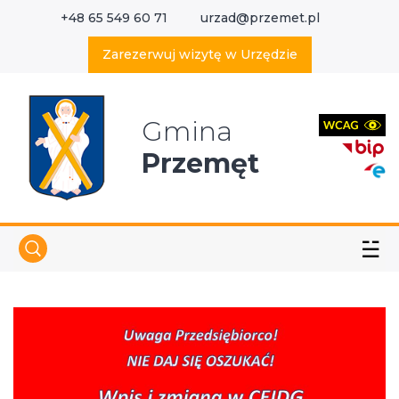
+48 65 549 60 71
urzad@przemet.pl
X
Wyszukaj w serwisie
Zarezerwuj wizytę w Urzędzie
Gmina
Przemęt
☱