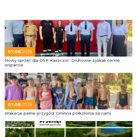
07.08
.2026
Nowy sprzęt dla OSP Kaszczor. Druhowie zyskali cenne
wsparcie
07.08
.2026
Wakacje pełne przygód. Gminna półkolonia za nami