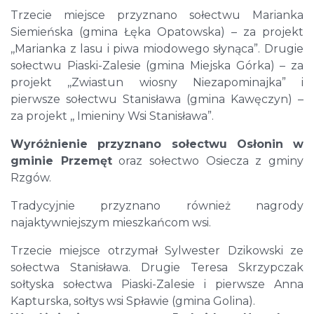
Trzecie miejsce przyznano sołectwu Marianka
Siemieńska (gmina Łęka Opatowska) – za projekt
,,Marianka z lasu i piwa miodowego słynąca”. Drugie
sołectwu Piaski-Zalesie (gmina Miejska Górka) – za
projekt ,,Zwiastun wiosny Niezapominajka” i
pierwsze sołectwu Stanisława (gmina Kawęczyn) –
za projekt ,, Imieniny Wsi Stanisława”.
Wyróżnienie przyznano sołectwu Osłonin w
gminie Przemęt
oraz sołectwo Osiecza z gminy
Rzgów.
Tradycyjnie przyznano również nagrody
najaktywniejszym mieszkańcom wsi.
Trzecie miejsce otrzymał Sylwester Dzikowski ze
sołectwa Stanisława. Drugie Teresa Skrzypczak
sołtyska sołectwa Piaski-Zalesie i pierwsze Anna
Kapturska, sołtys wsi Spławie (gmina Golina).