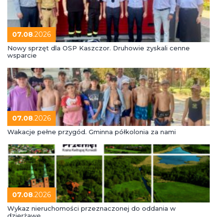
07.08
.2026
Nowy sprzęt dla OSP Kaszczor. Druhowie zyskali cenne
wsparcie
07.08
.2026
Wakacje pełne przygód. Gminna półkolonia za nami
07.08
.2026
Wykaz nieruchomości przeznaczonej do oddania w
dzierżawę