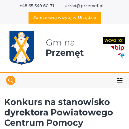
+48 65 549 60 71
urzad@przemet.pl
X
Wyszukaj w serwisie
Zarezerwuj wizytę w Urzędzie
Gmina
Przemęt
☱
Konkurs na stanowisko
dyrektora Powiatowego
Centrum Pomocy