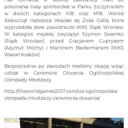
pokonania trasy sprinterskie w Parku Szczytnickim
w dwóch kategoriach K18 oraz M18. Wśród
dziewcząt najlepsza okazała się Zosia Galla, która
wyprzedziła dwie zawodniczki WKS Śląsk Wrocław.
W kategorii męskiej zwyciężył Szymon Sosenko
(Śląsk Wrocław) przed Gracjanem Cuprysiem
(Azymut Mochy) i Marcinem Biedermanem (WKS
Wawel Kraków).
Bezpośrednio po zawodach mieliśmy okazję wziąć
udział w Ceremonii Otwarcia Ogólnopolskiej
Olimpiady Młodzieży.
http://theworldgames2017.com/xxii-ogolnopolska-
olimpiada-mlodziezy-ceremonia-otwarcia/