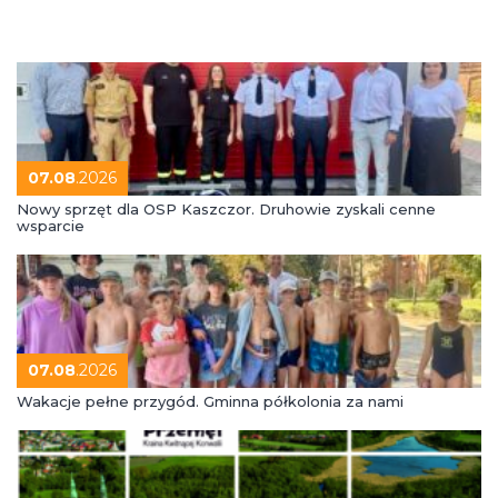
07.08
.2026
Nowy sprzęt dla OSP Kaszczor. Druhowie zyskali cenne
wsparcie
07.08
.2026
Wakacje pełne przygód. Gminna półkolonia za nami