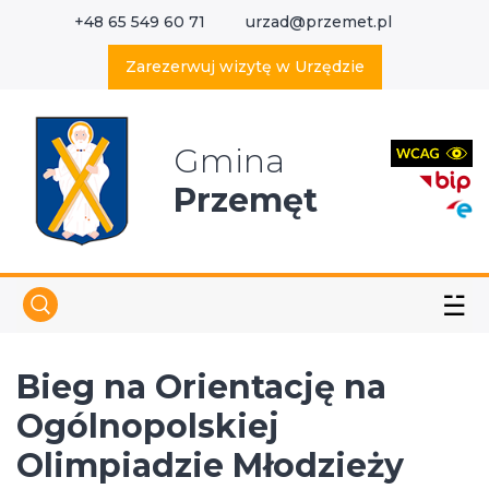
+48 65 549 60 71
urzad@przemet.pl
X
Wyszukaj w serwisie
Zarezerwuj wizytę w Urzędzie
Gmina
Przemęt
☱
Bieg na Orientację na
Ogólnopolskiej
Olimpiadzie Młodzieży