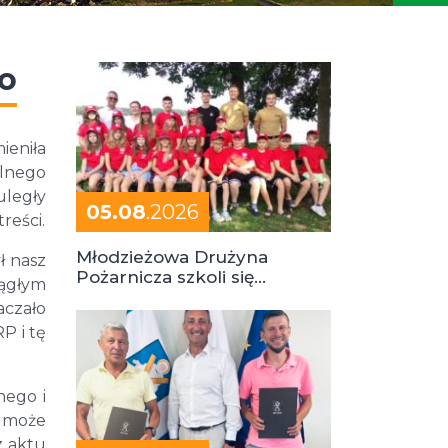
o
ieniła
ilnego
uległy
05.08
.2026
reści.
Młodzieżowa Drużyna
ł nasz
Pożarnicza szkoli się
iągłym
podczas obozu
aczało
P i tę
nego i
ć może
z aktu