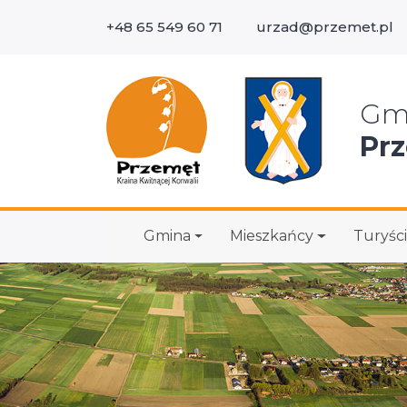
+48 65 549 60 71
urzad@przemet.pl
Wys
Gm
Pr
Gmina
Mieszkańcy
Turyści