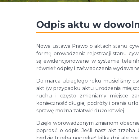
Odpis aktu w dowoln
Nowa ustawa Prawo o aktach stanu cywil
formę prowadzenia rejestracji stanu cy
są ewidencjonowane w systemie teleinf
również odpisy i zaświadczenia wydawane z
Do marca ubiegłego roku musieliśmy oso
akt (w przypadku aktu urodzenia miejscow
ruchu i często zmieniamy miejsce zam
konieczność długiej podróży i brania u
sprawę można załatwić dużo łatwiej.
Dzięki wprowadzonym zmianom obecnie 
poprosić o odpis. Jeśli nasz akt trze
będzie trzeba poczekać kilka dni, ale ni