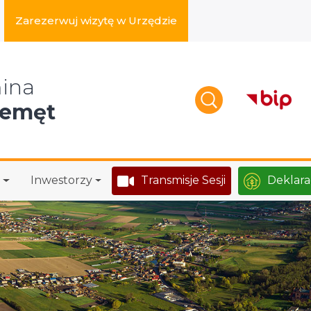
Zarezerwuj wizytę w Urzędzie
zukaj w serwisie
ina
zemęt
Inwestorzy
Transmisje Sesji
Deklara