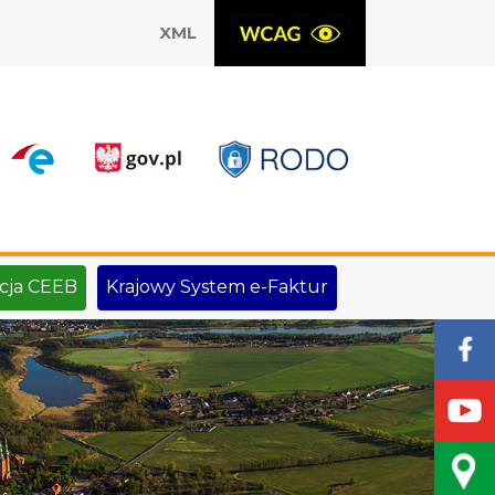
XML
X
cja CEEB
Krajowy System e-Faktur