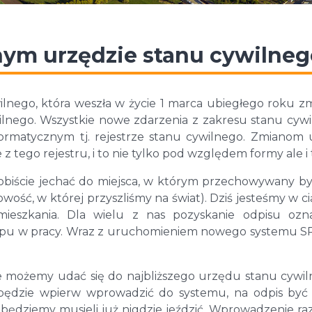
ym urzędzie stanu cywilneg
nego, która weszła w życie 1 marca ubiegłego roku zm
wilnego. Wszystkie nowe zdarzenia z zakresu stanu cyw
ormatycznym tj. rejestrze stanu cywilnego. Zmianom 
 tego rejestru, i to nie tylko pod względem formy ale i t
biście jechać do miejsca, w którym przechowywany by
ość, w której przyszliśmy na świat). Dziś jesteśmy w c
ieszkania. Dla wielu z nas pozyskanie odpisu ozn
rlopu w pracy. Wraz z uruchomieniem nowego systemu SR
możemy udać się do najbliższego urzędu stanu cywil
ba będzie wpierw wprowadzić do systemu, na odpis by
e będziemy musieli już nigdzie jeździć. Wprowadzenie ra