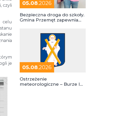
05.08
.2026
 czyli
Bezpieczna droga do szkoły.
Gmina Przemęt zapewnia
 celu
dowóz do szkół i ośrodków
 stanu
skanie
znania
którym
gli je
05.08
.2026
Ostrzeżenie
meteorologiczne – Burze I
stopień zagrożenia