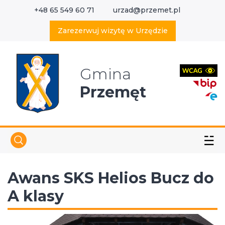
+48 65 549 60 71
urzad@przemet.pl
X
Wyszukaj w serwisie
Zarezerwuj wizytę w Urzędzie
Gmina
Przemęt
☱
Awans SKS Helios Bucz do
A klasy