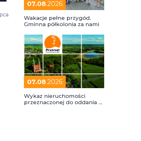
07.08
.2026
ipca
Wakacje pełne przygód.
Gminna półkolonia za nami
07.08
.2026
Wykaz nieruchomości
przeznaczonej do oddania w
dzierżawę