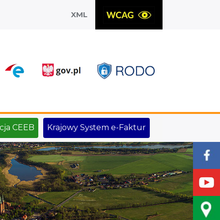
XML
X
cja CEEB
Krajowy System e-Faktur