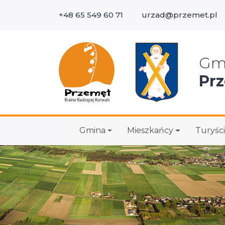
+48 65 549 60 71
urzad@przemet.pl
Wys
Gm
Pr
Gmina
Mieszkańcy
Turyści