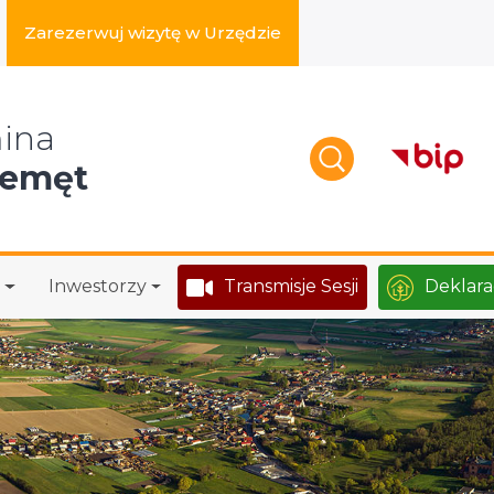
Zarezerwuj wizytę w Urzędzie
zukaj w serwisie
ina
zemęt
Inwestorzy
Transmisje Sesji
Deklara