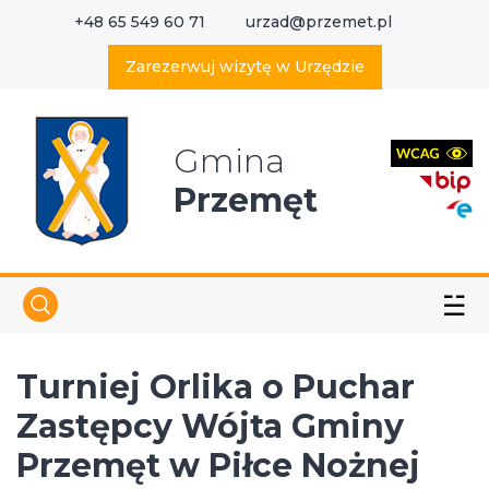
+48 65 549 60 71
urzad@przemet.pl
X
Wyszukaj w serwisie
Zarezerwuj wizytę w Urzędzie
Gmina
Przemęt
☱
Turniej Orlika o Puchar
Zastępcy Wójta Gminy
Przemęt w Piłce Nożnej