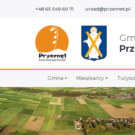
+48 65 549 60 71
urzad@przemet.pl
Wys
Gm
Pr
Gmina
Mieszkańcy
Turyści