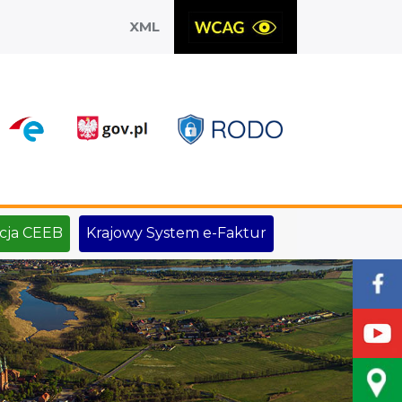
XML
X
cja CEEB
Krajowy System e-Faktur