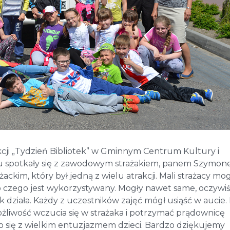
akcji „Tydzień Bibliotek” w Gminnym Centrum Kultury i
tu spotkały się z zawodowym strażakiem, panem Szymo
ckim, który był jedną z wielu atrakcji. Mali strażacy mog
do czego jest wykorzystywany. Mogły nawet same, oczywiś
działa. Każdy z uczestników zajęć mógł usiąść w aucie. 
żliwość wczucia się w strażaka i potrzymać prądownicę
o się z wielkim entuzjazmem dzieci. Bardzo dziękujemy