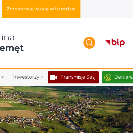
Zarezerwuj wizytę w Urzędzie
zukaj w serwisie
ina
zemęt
Inwestorzy
Transmisje Sesji
Deklara