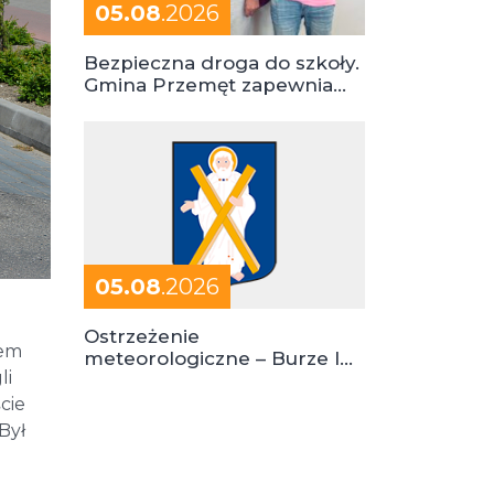
05.08
.2026
Bezpieczna droga do szkoły.
Gmina Przemęt zapewnia
dowóz do szkół i ośrodków
05.08
.2026
Ostrzeżenie
nem
meteorologiczne – Burze I
li
stopień zagrożenia
cie
Był