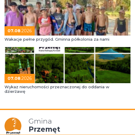
07.08
.2026
Wakacje pełne przygód. Gminna półkolonia za nami
07.08
.2026
Wykaz nieruchomości przeznaczonej do oddania w
dzierżawę
Gmina
Przemęt