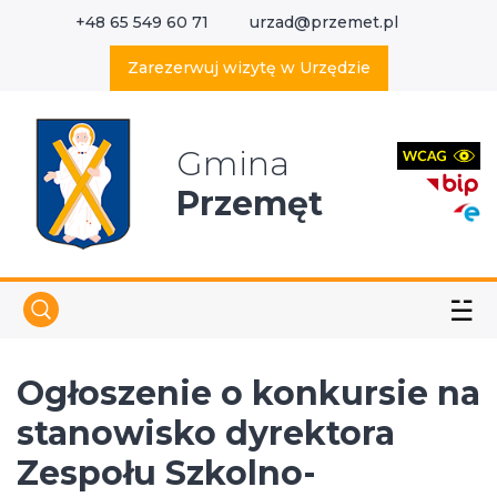
+48 65 549 60 71
urzad@przemet.pl
X
Wyszukaj w serwisie
Zarezerwuj wizytę w Urzędzie
Gmina
Przemęt
☱
Ogłoszenie o konkursie na
stanowisko dyrektora
Zespołu Szkolno-