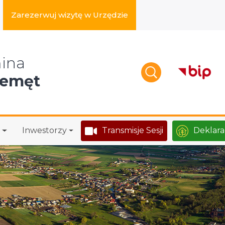
Zarezerwuj wizytę w Urzędzie
zukaj w serwisie
ina
zemęt
Inwestorzy
Transmisje Sesji
Deklara