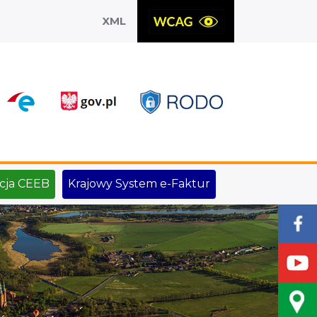
XML
X
cja CEEB
Krajowy System e-Faktur