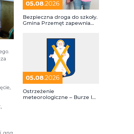
05.08
.2026
Bezpieczna droga do szkoły.
Gmina Przemęt zapewnia
dowóz do szkół i ośrodków
ego.
cza
05.08
.2026
ęcie,
Ostrzeżenie
meteorologiczne – Burze I
stopień zagrożenia
,
. ang.