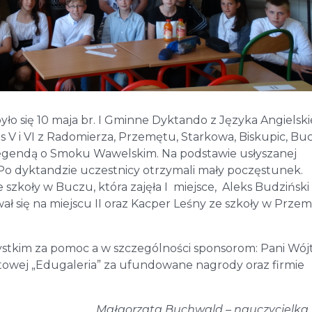
 się 10 maja br. I Gminne Dyktando z Języka Angielski
s V i VI z Radomierza, Przemętu, Starkowa, Biskupic, Bu
 legendą o Smoku Wawelskim. Na podstawie usłyszanej
 Po dyktandzie uczestnicy otrzymali mały poczęstunek.
e szkoły w Buczu, która zajęła I miejsce, Aleks Budziński
ł się na miejscu II oraz Kacper Leśny ze szkoły w Przem
stkim za pomoc a w szczególności sponsorom: Pani Wójt
towej „Edugaleria” za ufundowane nagrody oraz firmie
Małgorzata Buchwald – nauczycielka j