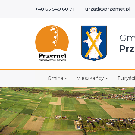
+48 65 549 60 71
urzad@przemet.pl
Wys
Gm
Pr
Gmina
Mieszkańcy
Turyści