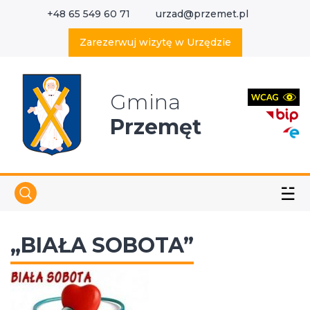
+48 65 549 60 71
urzad@przemet.pl
X
Wyszukaj w serwisie
Zarezerwuj wizytę w Urzędzie
Gmina
Przemęt
☱
„BIAŁA SOBOTA”