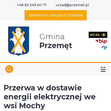
+48 65 549 60 71
urzad@przemet.pl
X
Wyszukaj w serwisie
Zarezerwuj wizytę w Urzędzie
Gmina
Przemęt
☱
Przerwa w dostawie
energii elektrycznej we
wsi Mochy