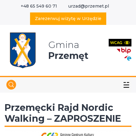
+48 65 549 60 71
urzad@przemet.pl
X
Wyszukaj w serwisie
Zarezerwuj wizytę w Urzędzie
Gmina
Przemęt
☱
Przemęcki Rajd Nordic
Walking – ZAPROSZENIE