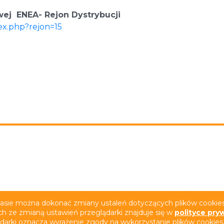
wej ENEA- Rejon Dystrybucji
ex.php?rejon=15
rywatności
Deklaracja dostępności
Film z tłumacze
zasie można dokonać zmiany ustaleń dotyczących plików cookies.
ch ze zmianą ustawień przeglądarki znajduje się w
polityce pry
ądarki oznacza wyrażenie zgody na wykorzystanie plików cookies