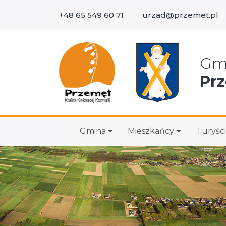
+48 65 549 60 71
urzad@przemet.pl
Wys
Gm
Pr
Gmina
Mieszkańcy
Turyści