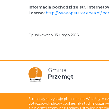
Informacja pochodzi ze str. interneto
Leszno:
http://www.operator.enea.pl/ind
Opublikowano:
15 lutego 2016
Gmina
Przemęt
Mapa strony
Polityka p
Strona wykorzystuje pliki cookies. W każdym c
dotyczących plików cookies jak i tych związany
Wykonanie:
netkoncept.com
z niniejszej strony bez zmiany ustawień przegl