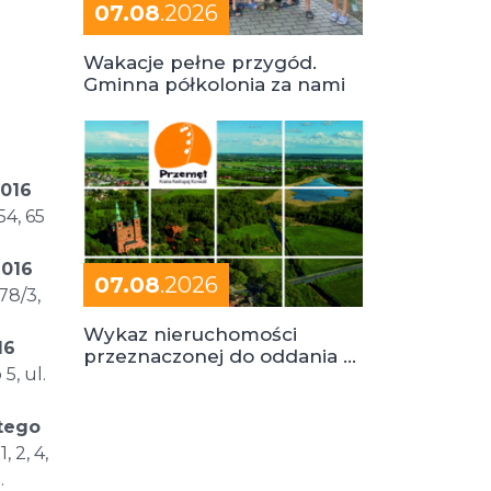
07.08
.2026
Wakacje pełne przygód.
Gminna półkolonia za nami
2016
54, 65
2016
07.08
.2026
78/3,
Wykaz nieruchomości
16
przeznaczonej do oddania w
5, ul.
dzierżawę
utego
 2, 4,
.