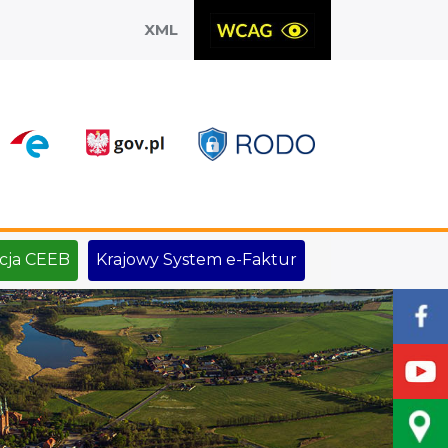
XML
X
cja CEEB
Krajowy System e-Faktur