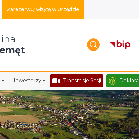
Zarezerwuj wizytę w Urzędzie
zukaj w serwisie
ina
zemęt
Inwestorzy
Transmisje Sesji
Deklara