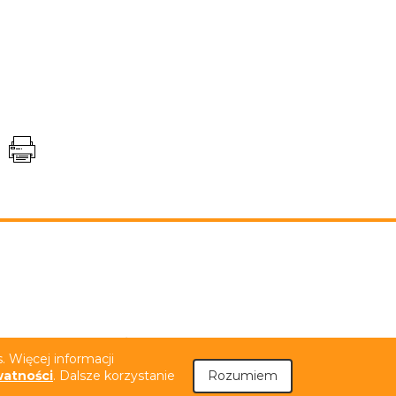
niem PJM
Tekst łatwy do czytania (ETR)
 Więcej informacji
watności
. Dalsze korzystanie
Rozumiem
.