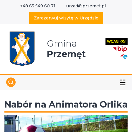
+48 65 549 60 71
urzad@przemet.pl
X
Wyszukaj w serwisie
Zarezerwuj wizytę w Urzędzie
Gmina
Przemęt
☱
Nabór na Animatora Orlika