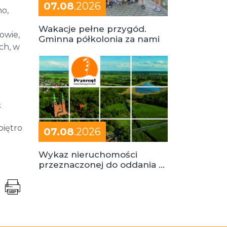
07.08
.2026
no,
Wakacje pełne przygód.
owie,
Gminna półkolonia za nami
ch, w
-
piętro
07.08
.2026
Wykaz nieruchomości
przeznaczonej do oddania w
dzierżawę