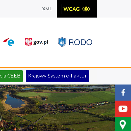
XML
X
cja CEEB
Krajowy System e-Faktur