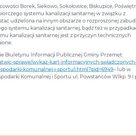
owości Borek, Siekowo, Sokołowice, Biskupice, Poświęt
biorczego systemu kanalizacji sanitarnej w związku z
tać udzielona na innym obszarze o rozproszonej zabud
go systemu kanalizacji sanitarnej, bądź też w przypadka
mu kanalizacji sanitarnej jest z przyczyn technicznych
ione.
ie Biuletynu Informacji Publicznej Gminy Przemęt:
alatwic-sprawe/wykaz-kart-informacyjnych-swiadczonych
ospodarki-komunalnej-i-sportu1.html?pid=6949
– lub w
odarki Komunalnej i Sportu ul. Powstańców Wlkp. 9 I 