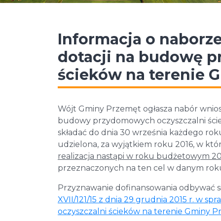
Informacja o naborz
dotacji na budowę p
ścieków na terenie 
Wójt Gminy Przemęt ogłasza nabór wniosk
budowy przydomowych oczyszczalni ściek
składać do dnia 30 września każdego ro
udzielona, za wyjątkiem roku 2016, w któ
realizacja nastąpi w roku budżetowym 2
przeznaczonych na ten cel w danym ro
Przyznawanie dofinansowania odbywać si
XVII/121/15 z dnia 29 grudnia 2015 r. w 
oczyszczalni ścieków na terenie Gminy 