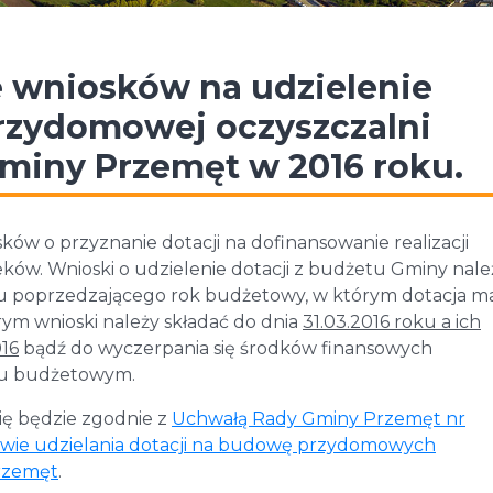
e wniosków na udzielenie
rzydomowej oczyszczalni
Gminy Przemęt w 2016 roku.
ów o przyznanie dotacji na dofinansowanie realizacji
ów. Wnioski o udzielenie dotacji z budżetu Gminy nale
ku poprzedzającego rok budżetowy, w którym dotacja m
rym wnioski należy składać do dnia
31.03.2016 roku a ich
016
bądź do wyczerpania się środków finansowych
ku budżetowym.
ę będzie zgodnie z
Uchwałą Rady Gminy Przemęt nr
sprawie udzielania dotacji na budowę przydomowych
Przemęt
.