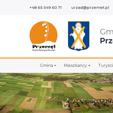
+48 65 549 60 71
urzad@przemet.pl
Wys
Gm
Pr
Gmina
Mieszkańcy
Turyści