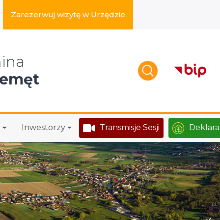
Zarezerwuj wizytę w Urzędzie
zukaj w serwisie
ina
zemęt
Inwestorzy
Transmisje Sesji
Deklara