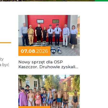
07.08
.2026
ży
Nowy sprzęt dla OSP
a być
Kaszczor. Druhowie zyskali
cenne wsparcie