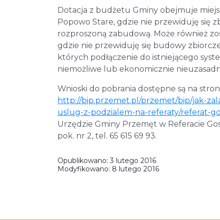
Dotacja z budżetu Gminy obejmuje miejsc
Popowo Stare, gdzie nie przewiduję się z
rozproszoną zabudową. Może również zos
gdzie nie przewiduję się budowy zbiorcze
których podłączenie do istniejącego syste
niemożliwe lub ekonomicznie nieuzasadn
Wnioski do pobrania dostępne są na stron
http://bip.przemet.pl/przemet/bip/jak-z
uslug-z-podzialem-na-referaty/referat-g
Urzędzie Gminy Przemęt w Referacie Gosp
pok. nr 2, tel. 65 615 69 93.
Opublikowano:
3 lutego 2016
Modyfikowano:
8 lutego 2016