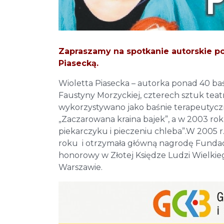
Zapraszamy na spotkanie autorskie po
Piasecką.
Wioletta Piasecka – autorka ponad 40 baśni
Faustyny Morzyckiej, czterech sztuk teatr
wykorzystywano jako baśnie terapeutycz
„Zaczarowana kraina bajek”, a w 2003 rok
piekarczyku i pieczeniu chleba”.W 2005 r
roku i otrzymała główną nagrodę Fundacj
honorowy w Złotej Księdze Ludzi Wielkie
Warszawie.