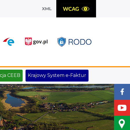
XML
X
cja CEEB
Krajowy System e-Faktur