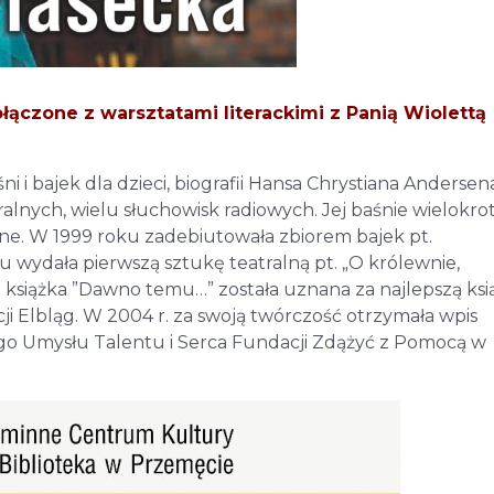
łączone z warsztatami literackimi z Panią Wiolettą
 i bajek dla dzieci, biografii Hansa Chrystiana Andersena
alnych, wielu słuchowisk radiowych. Jej baśnie wielokro
ne. W 1999 roku zadebiutowała zbiorem bajek pt.
u wydała pierwszą sztukę teatralną pt. „O królewnie,
. książka ”Dawno temu…” została uznana za najlepszą ksi
i Elbląg. W 2004 r. za swoją twórczość otrzymała wpis
go Umysłu Talentu i Serca Fundacji Zdążyć z Pomocą w