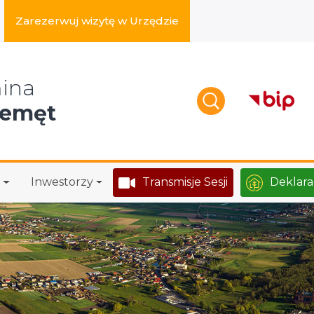
Zarezerwuj wizytę w Urzędzie
zukaj w serwisie
ina
zemęt
Inwestorzy
Transmisje Sesji
Deklara