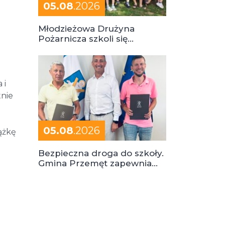
05.08
.2026
Młodzieżowa Drużyna
Pożarnicza szkoli się
podczas obozu
 i
tnie
05.08
.2026
ążkę
Bezpieczna droga do szkoły.
Gmina Przemęt zapewnia
dowóz do szkół i ośrodków