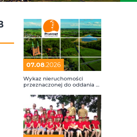
B
07.08
.2026
Wykaz nieruchomości
przeznaczonej do oddania w
dzierżawę