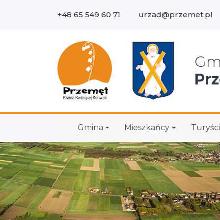
+48 65 549 60 71
urzad@przemet.pl
Wys
Gm
Pr
Gmina
Mieszkańcy
Turyści