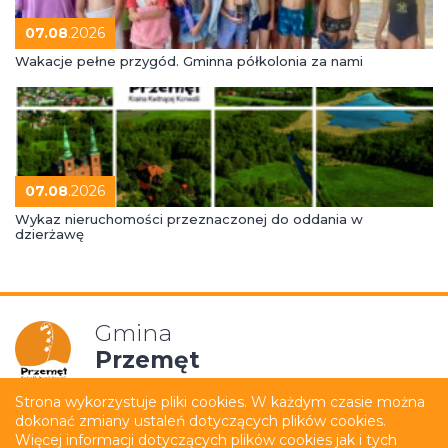
07.08
.2026
Wakacje pełne przygód. Gminna półkolonia za nami
07.08
.2026
Wykaz nieruchomości przeznaczonej do oddania w
dzierżawę
Gmina
Przemęt
Strona wykorzystuje pliki cookies. W każdym czasie można
dokonać zmiany ustaleń dotyczących plików cookies.
Mapa strony
Polityka prywatności
Więcej informacji dotyczących plików cookies jak i tych