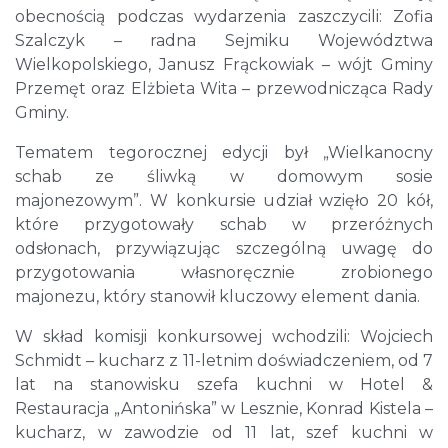
obecnością podczas wydarzenia zaszczycili: Zofia
Szalczyk – radna Sejmiku Województwa
Wielkopolskiego, Janusz Frąckowiak – wójt Gminy
Przemęt oraz Elżbieta Wita – przewodnicząca Rady
Gminy.
Tematem tegorocznej edycji był „Wielkanocny
schab ze śliwką w domowym sosie
majonezowym”. W konkursie udział wzięło 20 kół,
które przygotowały schab w przeróżnych
odsłonach, przywiązując szczególną uwagę do
przygotowania własnoręcznie zrobionego
majonezu, który stanowił kluczowy element dania.
W skład komisji konkursowej wchodzili: Wojciech
Schmidt – kucharz z 11-letnim doświadczeniem, od 7
lat na stanowisku szefa kuchni w Hotel &
Restauracja „Antonińska” w Lesznie, Konrad Kistela –
kucharz, w zawodzie od 11 lat, szef kuchni w