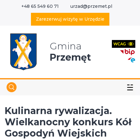
+48 65 549 60 71
urzad@przemet.pl
X
Wyszukaj w serwisie
Zarezerwuj wizytę w Urzędzie
Gmina
Przemęt
☱
Kulinarna rywalizacja.
Wielkanocny konkurs Kół
Gospodyń Wiejskich