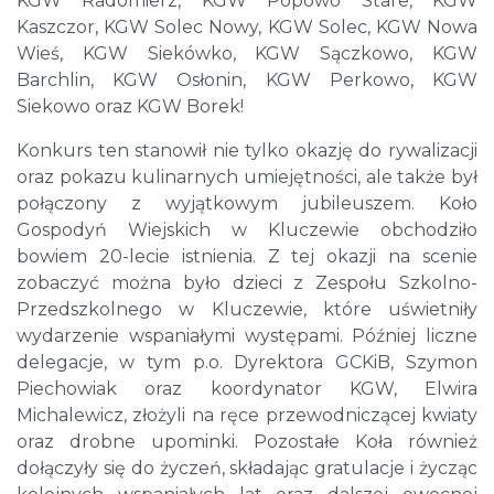
KGW Radomierz, KGW Popowo Stare, KGW
Kaszczor, KGW Solec Nowy, KGW Solec, KGW Nowa
Wieś, KGW Siekówko, KGW Sączkowo, KGW
Barchlin, KGW Osłonin, KGW Perkowo, KGW
Siekowo oraz KGW Borek!
Konkurs ten stanowił nie tylko okazję do rywalizacji
oraz pokazu kulinarnych umiejętności, ale także był
połączony z wyjątkowym jubileuszem. Koło
Gospodyń Wiejskich w Kluczewie obchodziło
bowiem 20-lecie istnienia. Z tej okazji na scenie
zobaczyć można było dzieci z Zespołu Szkolno-
Przedszkolnego w Kluczewie, które uświetniły
wydarzenie wspaniałymi występami. Później liczne
delegacje, w tym p.o. Dyrektora GCKiB, Szymon
Piechowiak oraz koordynator KGW, Elwira
Michalewicz, złożyli na ręce przewodniczącej kwiaty
oraz drobne upominki. Pozostałe Koła również
dołączyły się do życzeń, składając gratulacje i życząc