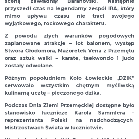
sceną zawładnął Baranovski. Następnie
przyszedł czas na legendarny zespół IRA, który
mimo upływu czasu nie traci swojego
wyjątkowego, rockowego charakteru.
Z powodu złych warunków pogodowych
zaplanowane atrakcje – lot balonem, występ
Stwora Głodomora, Mażoretek Vena z Przemętu
oraz sztuk walki – karate, taekwondo i judo
zostały odwołane.
Późnym popołudniem Koło Łowieckie „DZIK”
serwowało wszystkim chętnym myśliwską
kulinarną ucztę – pieczonego dzika.
Podczas Dnia Ziemi Przemęckiej dostępne było
stanowisko łucznicze Karola Sammlera –
reprezentanta Polski na nadchodzących
Mistrzostwach Świata w łucznictwie.