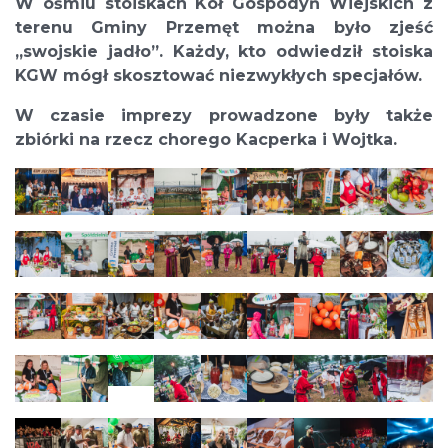
W ośmiu stoiskach Kół Gospodyń Wiejskich z
terenu Gminy Przemęt można było zjeść
„swojskie jadło”. Każdy, kto odwiedził stoiska
KGW mógł skosztować niezwykłych specjałów.
W czasie imprezy prowadzone były także
zbiórki na rzecz chorego Kacperka i Wojtka.