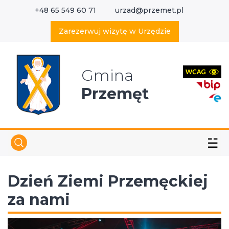
+48 65 549 60 71
urzad@przemet.pl
X
Wyszukaj w serwisie
Zarezerwuj wizytę w Urzędzie
Gmina
Przemęt
☱
Dzień Ziemi Przemęckiej
za nami