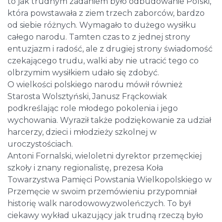
to jak trudnym zadaniem było odbudowanie Polski,
która powstawała z ziem trzech zaborców, bardzo
od siebie różnych. Wymagało to dużego wysiłku
całego narodu. Tamten czas to z jednej strony
entuzjazm i radość, ale z drugiej strony świadomość
czekającego trudu, walki aby nie utracić tego co
olbrzymim wysiłkiem udało się zdobyć.
O wielkości polskiego narodu mówił również
Starosta Wolsztyński, Janusz Frąckowiak
podkreślając role młodego pokolenia i jego
wychowania. Wyraził także podziękowanie za udział
harcerzy, dzieci i młodzieży szkolnej w
uroczystościach.
Antoni Fornalski, wieloletni dyrektor przemęckiej
szkoły i znany regionalistę, prezesa Koła
Towarzystwa Pamięci Powstania Wielkopolskiego w
Przemęcie w swoim przemówieniu przypomniał
historię walk narodowowyzwoleńczych. To był
ciekawy wykład ukazujący jak trudną rzeczą było