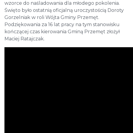
wzorce do naśladowania dla młodego pokolenia.
Święto było ostatnią oficjalną uroczystością Doroty
Gorzelniak w roli Wójta Gminy Przemęt.
Podziękowania za 16 lat pracy na tym stanowisku
kończącej czas kierowania Gminą Przemęt złożył
Maciej Ratajczak.