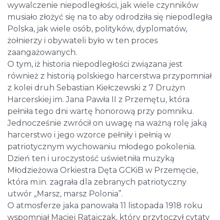
wywalczenie niepodległości, jak wiele czynników
musiało złożyć się na to aby odrodziła się niepodległa
Polska, jak wiele osób, polityków, dyplomatów,
żołnierzy i obywateli było w ten proces
zaangażowanych.
O tym, iż historia niepodległości związana jest
również z historią polskiego harcerstwa przypomniał
z kolei druh Sebastian Kiełczewski z 7 Drużyn
Harcerskiej im. Jana Pawła II z Przemętu, która
pełniła tego dni wartę honorową przy pomniku.
Jednocześnie zwrócił on uwagę na ważną rolę jaką
harcerstwo i jego wzorce pełniły i pełnią w
patriotycznym wychowaniu młodego pokolenia.
Dzień ten i uroczystość uświetniła muzyką
Młodzieżowa Orkiestra Dęta GCKiB w Przemęcie,
która m.in. zagrała dla zebranych patriotyczny
utwór „Marsz, marsz Polonia”.
O atmosferze jaka panowała 11 listopada 1918 roku
wspomniał Maciej Ratajczak, który przytoczył cytaty