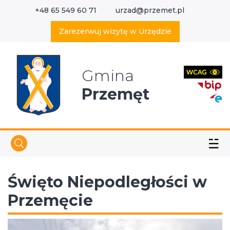
+48 65 549 60 71
urzad@przemet.pl
X
Wyszukaj w serwisie
Zarezerwuj wizytę w Urzędzie
Gmina
Przemęt
☱
Święto Niepodległości w
Przemęcie