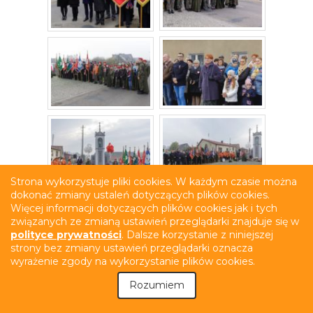
Strona wykorzystuje pliki cookies. W każdym czasie można
dokonać zmiany ustaleń dotyczących plików cookies.
Więcej informacji dotyczących plików cookies jak i tych
związanych ze zmianą ustawień przeglądarki znajduje się w
polityce prywatności
. Dalsze korzystanie z niniejszej
strony bez zmiany ustawień przeglądarki oznacza
wyrażenie zgody na wykorzystanie plików cookies.
Rozumiem