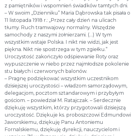
z pamiętników i wspomnień świadków tamtych dni.
– W swoim „Dzienniku” Maria Dąbrowska tak pisała o
11 listopada 1918 r.: „Przez cały dzień na ulicach
tłumy. Ruch tramwajowy normalny. Wszędzie
samochody z naszymi żołnierzami. (…) W tym
wszystkim wstaje Polska. I nikt nie widzi, jak jest
piękna. Nikt nie spostrzega w tym zgiełku.”
Uroczystość zakończyło odśpiewanie Roty oraz
wypuszczenie w niebo przez najmłodsze pokolenie
stu białych i czerwonych balonów.
– Pragnę podziękować wszystkim uczestnikom
dzisiejszej uroczystości – władzom samorządowym,
delegacjom, pocztom sztandarowym i przybyłym
gościom. – powiedział M. Ratajczak. – Serdecznie
dziękuję wszystkim, którzy przygotowali dzisiejszą
uroczystość. Dziękuje ks. proboszczowi Edmundowi
Jaworskiemu, dziękuję Panu Antoniemu
Fornalskiemu, dziękuję dyrekcji, nauczycielom i