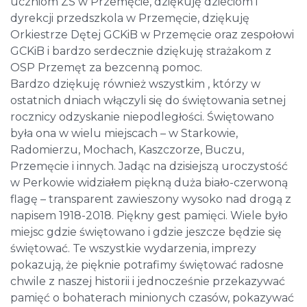
uczniom ZS w Przemęcie, dziękuję dzieciom i
dyrekcji przedszkola w Przemęcie, dziękuję
Orkiestrze Dętej GCKiB w Przemęcie oraz zespołowi
GCKiB i bardzo serdecznie dziękuję strażakom z
OSP Przemęt za bezcenną pomoc.
Bardzo dziękuję również wszystkim , którzy w
ostatnich dniach włączyli się do świętowania setnej
rocznicy odzyskanie niepodległości. Świętowano
była ona w wielu miejscach – w Starkowie,
Radomierzu, Mochach, Kaszczorze, Buczu,
Przemęcie i innych. Jadąc na dzisiejszą uroczystość
w Perkowie widziałem piękną duża biało-czerwoną
flagę – transparent zawieszony wysoko nad drogą z
napisem 1918-2018. Piękny gest pamięci. Wiele było
miejsc gdzie świętowano i gdzie jeszcze będzie się
świętować. Te wszystkie wydarzenia, imprezy
pokazują, że pięknie potrafimy świętować radosne
chwile z naszej historii i jednocześnie przekazywać
pamięć o bohaterach minionych czasów, pokazywać