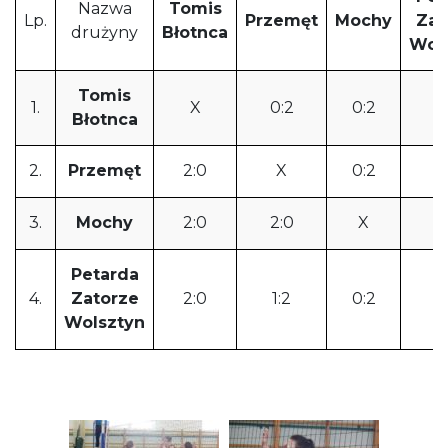
Nazwa
Tomis
Lp.
Przemęt
Mochy
Zat
drużyny
Błotnca
Wol
Tomis
1.
X
0:2
0:2
0
Błotnca
2.
Przemęt
2:0
X
0:2
2
3.
Mochy
2:0
2:0
X
2
Petarda
4.
Zatorze
2:0
1:2
0:2
Wolsztyn