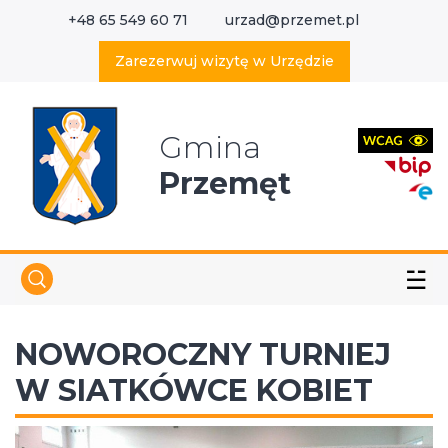
+48 65 549 60 71
urzad@przemet.pl
X
Wyszukaj w serwisie
Zarezerwuj wizytę w Urzędzie
Gmina
Przemęt
☱
NOWOROCZNY TURNIEJ
W SIATKÓWCE KOBIET