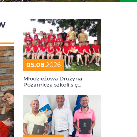
 w
05.08
.2026
Młodzieżowa Drużyna
Pożarnicza szkoli się
podczas obozu