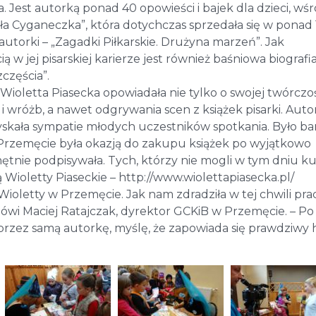
. Jest autorką ponad 40 opowieści i bajek dla dzieci, wś
ła Cyganeczka”, która dotychczas sprzedała się w ponad
 autorki – „Zagadki Piłkarskie. Drużyna marzeń”. Jak
 w jej pisarskiej karierze jest również baśniowa biografi
częścia”.
ioletta Piasecka opowiadała nie tylko o swojej twórczoś
i wróżb, a nawet odgrywania scen z książek pisarki. Auto
 zyskała sympatie młodych uczestników spotkania. Było b
w Przemęcie była okazją do zakupu książek po wyjątkowo
hętnie podpisywała. Tych, którzy nie mogli w tym dniu ku
 Wioletty Piaseckie – http://www.wiolettapiasecka.pl/
 Wioletty w Przemęcie. Jak nam zdradziła w tej chwili pra
mówi Maciej Ratajczak, dyrektor GCKiB w Przemęcie. – Po
zez samą autorkę, myślę, że zapowiada się prawdziwy h