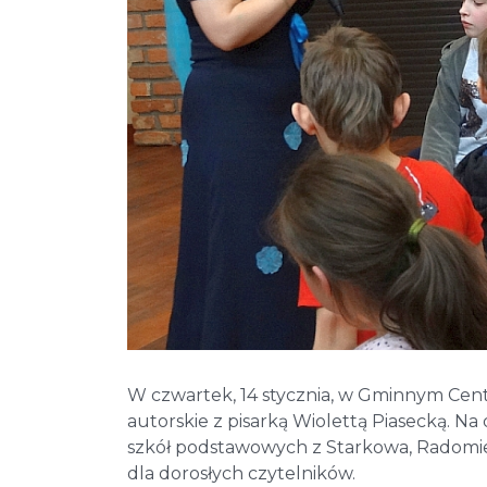
W czwartek, 14 stycznia, w Gminnym Cent
autorskie z pisarką Wiolettą Piasecką. Na
szkół podstawowych z Starkowa, Radomie
dla dorosłych czytelników.