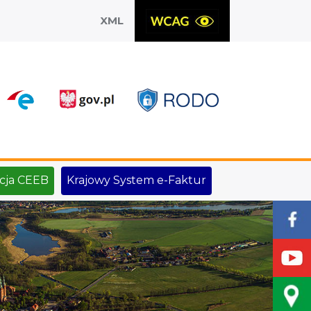
XML
X
cja CEEB
Krajowy System e-Faktur