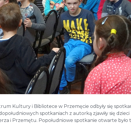
rum Kultury i Bibliotece w Przemęcie odbyły się spotka
 dopołudniowych spotkaniach z autorką zjawiły się dzieci
rza i Przemętu. Popołudniowe spotkanie otwarte było 