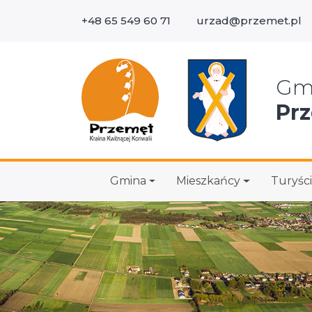
+48 65 549 60 71
urzad@przemet.pl
Wys
Gm
Pr
Gmina
Mieszkańcy
Turyści