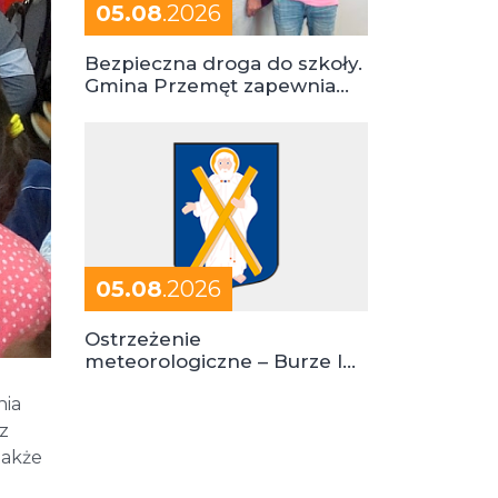
05.08
.2026
Bezpieczna droga do szkoły.
Gmina Przemęt zapewnia
dowóz do szkół i ośrodków
05.08
.2026
Ostrzeżenie
meteorologiczne – Burze I
stopień zagrożenia
nia
 z
także