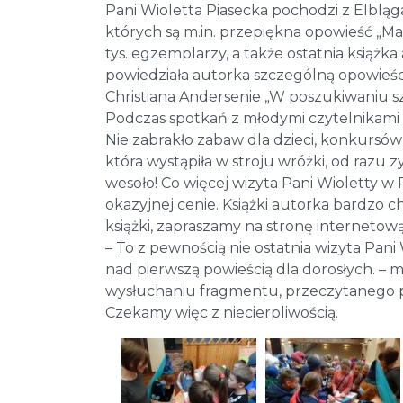
Pani Wioletta Piasecka pochodzi z Elbląga
których są m.in. przepiękna opowieść „Ma
tys. egzemplarzy, a także ostatnia książka
powiedziała autorka szczególną opowieścią
Christiana Andersenie „W poszukiwaniu sz
Podczas spotkań z młodymi czytelnikami W
Nie zabrakło zabaw dla dzieci, konkursów 
która wystąpiła w stroju wróżki, od razu
wesoło! Co więcej wizyta Pani Wioletty 
okazyjnej cenie. Książki autorka bardzo c
książki, zapraszamy na stronę internetową
– To z pewnością nie ostatnia wizyta Pani
nad pierwszą powieścią dla dorosłych. – 
wysłuchaniu fragmentu, przeczytanego pr
Czekamy więc z niecierpliwością.