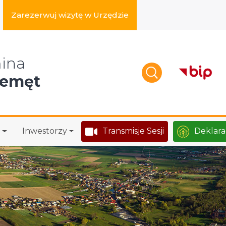
Zarezerwuj wizytę w Urzędzie
zukaj w serwisie
ina
zemęt
Inwestorzy
Transmisje Sesji
Deklara