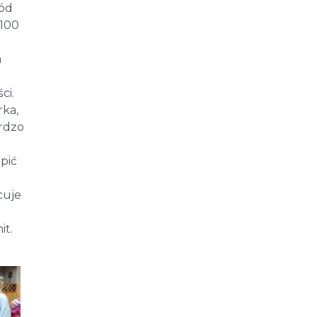
ród
 100
a
ci.
rka,
ardzo
pić
cuje
it.